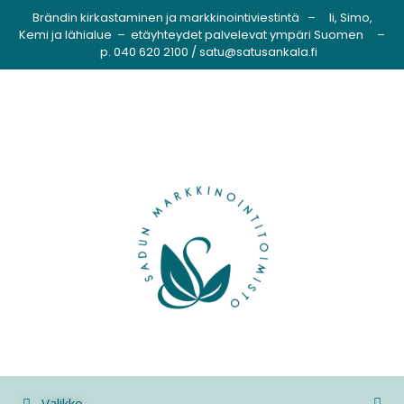
Brändin kirkastaminen ja markkinointiviestintä – Ii, Simo,
Kemi ja lähialue – etäyhteydet palvelevat ympäri Suomen –
p. 040 620 2100 / satu@satusankala.fi
Valikko