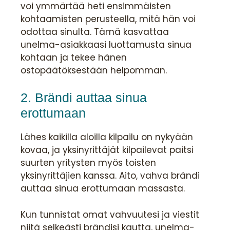
voi ymmärtää heti ensimmäisten
kohtaamisten perusteella, mitä hän voi
odottaa sinulta. Tämä kasvattaa
unelma-asiakkaasi luottamusta sinua
kohtaan ja tekee häne
n
ostopäätöksestään helpomman.
2. Brändi auttaa sinua
erottumaan
Lähes kaikilla aloilla kilpailu on nykyään
kovaa, ja yksinyrittäjät kilpailevat paitsi
suurten yritysten myös toisten
yksinyrittäjien kanssa. Aito, vahva brändi
auttaa sinua erottumaan massasta.
Kun tunnistat omat vahvuutesi ja viestit
niitä selkeästi brändisi kautta, unelma-