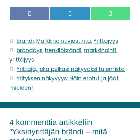
F
L
W
a
i
h
c
n
a
e
k
t
b
e
s
Brändi
,
Markkinointiviestintä
,
Yrittäjyys
o
d
A
o
I
p
brändäys
,
henkilöbrändi
,
markkinointi
,
k
n
p
yrittäjyys
Yrittäjä, joka pelkäsi näkyväksi tulemista
Yrityksen näkyvyys: Näin erotut ja jäät
mieleen!
4 kommenttia artikkeliin
”Yksinyrittäjän brändi – mitä