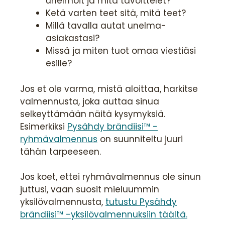
unelmoit ja mitä tavoittelet?
Ketä varten teet sitä, mitä teet?
Millä tavalla autat unelma-
asiakastasi?
Missä ja miten tuot omaa viestiäsi
esille?
Jos et ole varma, mistä aloittaa, harkitse
valmennusta, joka auttaa sinua
selkeyttämään näitä kysymyksiä.
Esimerkiksi
Pysähdy brändiisi™ -
ryhmävalmennus
on suunniteltu juuri
tähän tarpeeseen.
Jos koet, ettei ryhmävalmennus ole sinun
juttusi, vaan suosit mieluummin
yksilövalmennusta,
tutustu Pysähdy
brändiisi™ -yksilövalmennuksiin täältä.