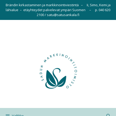
Siirry
Brändin kirkastaminen ja markkinointiviestintä – Ii, Simo, Kemi ja
sisältöön
lähialue – etäyhteydet palvelevat ympäri Suomen – p. 040 620
2100 / satu@satusankala.fi
Valikko