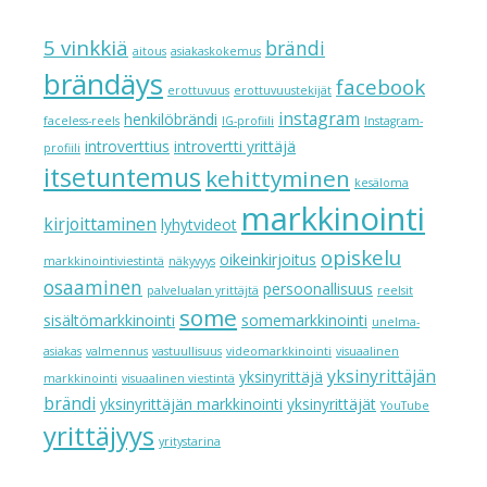
5 vinkkiä
brändi
aitous
asiakaskokemus
brändäys
facebook
erottuvuus
erottuvuustekijät
instagram
henkilöbrändi
faceless-reels
IG-profiili
Instagram-
introverttius
introvertti yrittäjä
profiili
itsetuntemus
kehittyminen
kesäloma
markkinointi
kirjoittaminen
lyhytvideot
opiskelu
oikeinkirjoitus
markkinointiviestintä
näkyvyys
osaaminen
persoonallisuus
palvelualan yrittäjtä
reelsit
some
sisältömarkkinointi
somemarkkinointi
unelma-
asiakas
valmennus
vastuullisuus
videomarkkinointi
visuaalinen
yksinyrittäjän
yksinyrittäjä
markkinointi
visuaalinen viestintä
brändi
yksinyrittäjän markkinointi
yksinyrittäjät
YouTube
yrittäjyys
yritystarina