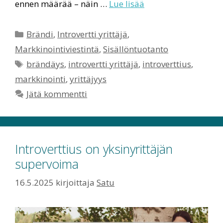
ennen määrää – näin …
Lue lisää
Kategoriat
Brändi
,
Introvertti yrittäjä
,
Markkinointiviestintä
,
Sisällöntuotanto
Avainsanat
brändäys
,
introvertti yrittäjä
,
introverttius
,
markkinointi
,
yrittäjyys
Jätä kommentti
Introverttius on yksinyrittäjän
supervoima
16.5.2025
kirjoittaja
Satu