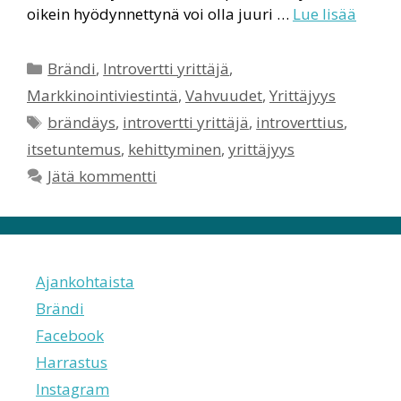
oikein hyödynnettynä voi olla juuri …
Lue lisää
Kategoriat
Brändi
,
Introvertti yrittäjä
,
Markkinointiviestintä
,
Vahvuudet
,
Yrittäjyys
Avainsanat
brändäys
,
introvertti yrittäjä
,
introverttius
,
itsetuntemus
,
kehittyminen
,
yrittäjyys
Jätä kommentti
Ajankohtaista
Brändi
Facebook
Harrastus
Instagram