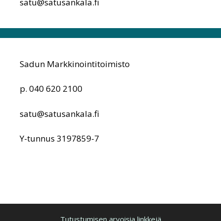
satu@satusankala.fi
Sadun Markkinointitoimisto
p. 040 620 2100
satu@satusankala.fi
Y-tunnus 3197859-7
Tutustumisen arvoisia linkkejä