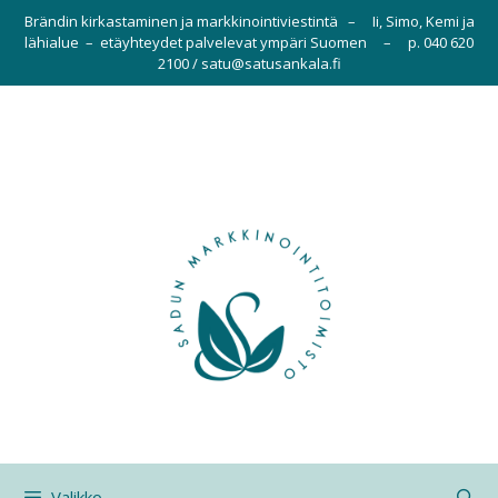
Siirry
Brändin kirkastaminen ja markkinointiviestintä – Ii, Simo, Kemi ja
sisältöön
lähialue – etäyhteydet palvelevat ympäri Suomen – p. 040 620
2100 / satu@satusankala.fi
Valikko