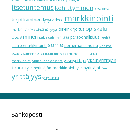
itsetuntemus
kehittyminen
kesäloma
markkinointi
kirjoittaminen
lyhytvideot
opiskelu
oikeinkirjoitus
markkinointiviestintä
näkyvyys
osaaminen
persoonallisuus
palvelualan yrittäjtä
reelsit
some
sisältömarkkinointi
somemarkkinointi
unelma-
asiakas
valmennus
vastuullisuus
videomarkkinointi
visuaalinen
yksinyrittäjän
yksinyrittäjä
markkinointi
visuaalinen viestintä
brändi
yksinyrittäjän markkinointi
yksinyrittäjät
YouTube
yrittäjyys
yritystarina
Sähköposti