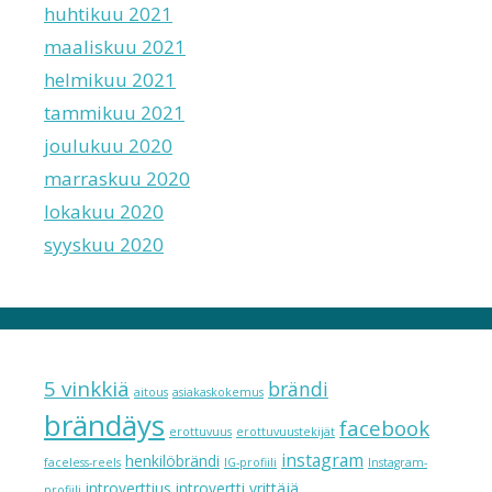
huhtikuu 2021
maaliskuu 2021
helmikuu 2021
tammikuu 2021
joulukuu 2020
marraskuu 2020
lokakuu 2020
syyskuu 2020
5 vinkkiä
brändi
aitous
asiakaskokemus
brändäys
facebook
erottuvuus
erottuvuustekijät
instagram
henkilöbrändi
faceless-reels
IG-profiili
Instagram-
introverttius
introvertti yrittäjä
profiili