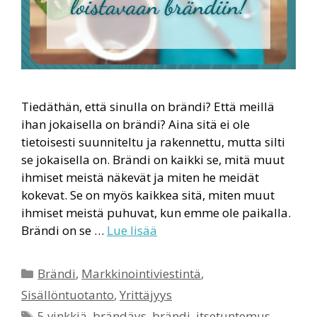
Tiedäthän, että sinulla on brändi? Että meillä
ihan jokaisella on brändi? Aina sitä ei ole
tietoisesti suunniteltu ja rakennettu, mutta silti
se jokaisella on. Brändi on kaikki se, mitä muut
ihmiset meistä näkevät ja miten he meidät
kokevat. Se on myös kaikkea sitä, miten muut
ihmiset meistä puhuvat, kun emme ole paikalla.
Brändi on se …
Lue lisää
Kategoriat
Brändi
,
Markkinointiviestintä
,
Sisällöntuotanto
,
Yrittäjyys
Avainsanat
5 vinkkiä
,
brändäys
,
brändi
,
itsetuntemus
,