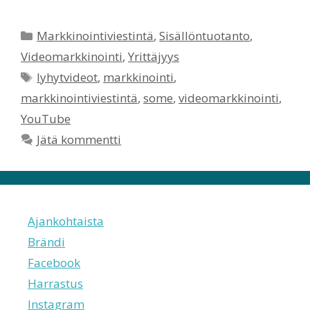
Kategoriat
Markkinointiviestintä
,
Sisällöntuotanto
,
Videomarkkinointi
,
Yrittäjyys
Avainsanat
lyhytvideot
,
markkinointi
,
markkinointiviestintä
,
some
,
videomarkkinointi
,
YouTube
Jätä kommentti
Ajankohtaista
Brändi
Facebook
Harrastus
Instagram