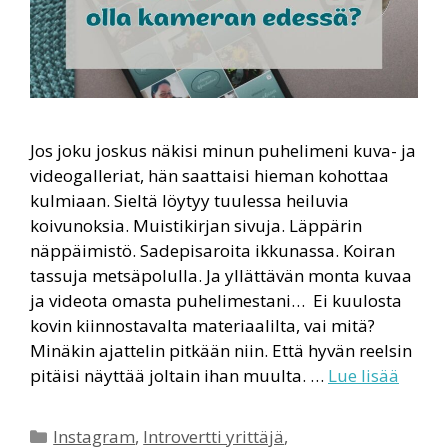
Jos joku joskus näkisi minun puhelimeni kuva- ja
videogalleriat, hän saattaisi hieman kohottaa
kulmiaan. Sieltä löytyy tuulessa heiluvia
koivunoksia. Muistikirjan sivuja. Läppärin
näppäimistö. Sadepisaroita ikkunassa. Koiran
tassuja metsäpolulla. Ja yllättävän monta kuvaa
ja videota omasta puhelimestani… Ei kuulosta
kovin kiinnostavalta materiaalilta, vai mitä?
Minäkin ajattelin pitkään niin. Että hyvän reelsin
pitäisi näyttää joltain ihan muulta. …
Lue lisää
Kategoriat
Instagram
,
Introvertti yrittäjä
,