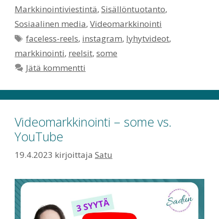
Markkinointiviestintä
,
Sisällöntuotanto
,
Sosiaalinen media
,
Videomarkkinointi
Avainsanat
faceless-reels
,
instagram
,
lyhytvideot
,
markkinointi
,
reelsit
,
some
Jätä kommentti
Videomarkkinointi – some vs.
YouTube
19.4.2023
kirjoittaja
Satu