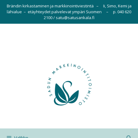
Siirry
Brändin kirkastaminen ja markkinointiviestintä – Ii, Simo, Kemi ja
sisältöön
lähialue – etäyhteydet palvelevat ympäri Suomen – p. 040 620
2100 / satu@satusankala.fi
Valikko