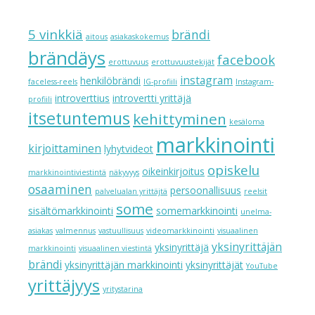
5 vinkkiä
brändi
aitous
asiakaskokemus
brändäys
facebook
erottuvuus
erottuvuustekijät
instagram
henkilöbrändi
faceless-reels
IG-profiili
Instagram-
introverttius
introvertti yrittäjä
profiili
itsetuntemus
kehittyminen
kesäloma
markkinointi
kirjoittaminen
lyhytvideot
opiskelu
oikeinkirjoitus
markkinointiviestintä
näkyvyys
osaaminen
persoonallisuus
palvelualan yrittäjtä
reelsit
some
sisältömarkkinointi
somemarkkinointi
unelma-
asiakas
valmennus
vastuullisuus
videomarkkinointi
visuaalinen
yksinyrittäjän
yksinyrittäjä
markkinointi
visuaalinen viestintä
brändi
yksinyrittäjän markkinointi
yksinyrittäjät
YouTube
yrittäjyys
yritystarina