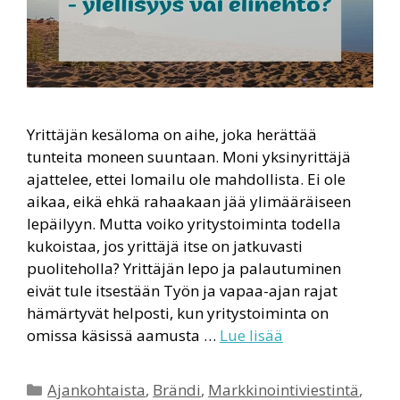
Yrittäjän kesäloma on aihe, joka herättää
tunteita moneen suuntaan. Moni yksinyrittäjä
ajattelee, ettei lomailu ole mahdollista. Ei ole
aikaa, eikä ehkä rahaakaan jää ylimääräiseen
lepäilyyn. Mutta voiko yritystoiminta todella
kukoistaa, jos yrittäjä itse on jatkuvasti
puoliteholla? Yrittäjän lepo ja palautuminen
eivät tule itsestään Työn ja vapaa-ajan rajat
hämärtyvät helposti, kun yritystoiminta on
omissa käsissä aamusta …
Lue lisää
Kategoriat
Ajankohtaista
,
Brändi
,
Markkinointiviestintä
,