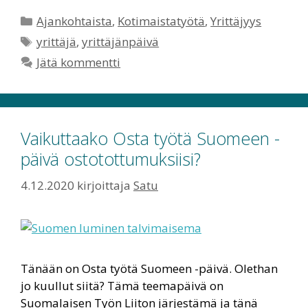
Kategoriat
Ajankohtaista
,
Kotimaistatyötä
,
Yrittäjyys
Avainsanat
yrittäjä
,
yrittäjänpäivä
Jätä kommentti
Vaikuttaako Osta työtä Suomeen -
päivä ostotottumuksiisi?
4.12.2020
kirjoittaja
Satu
Tänään on Osta työtä Suomeen -päivä. Olethan
jo kuullut siitä? Tämä teemapäivä on
Suomalaisen Työn Liiton järjestämä ja tänä