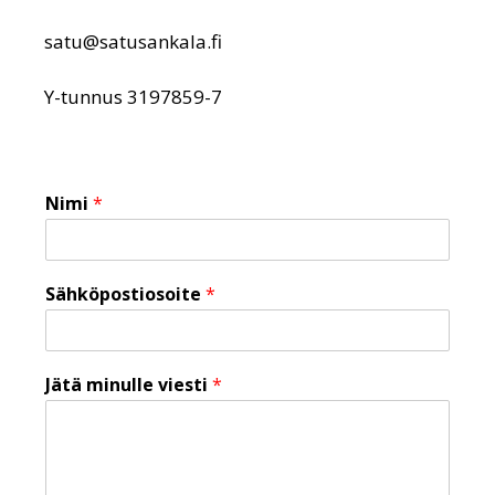
satu@satusankala.fi
Y-tunnus 3197859-7
Nimi
*
Sähköpostiosoite
*
Jätä minulle viesti
*