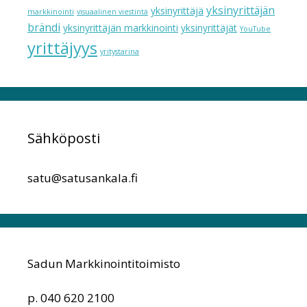
yksinyrittäjän
yksinyrittäjä
markkinointi
visuaalinen viestintä
brändi
yksinyrittäjän markkinointi
yksinyrittäjät
YouTube
yrittäjyys
yritystarina
Sähköposti
satu@satusankala.fi
Sadun Markkinointitoimisto
p. 040 620 2100