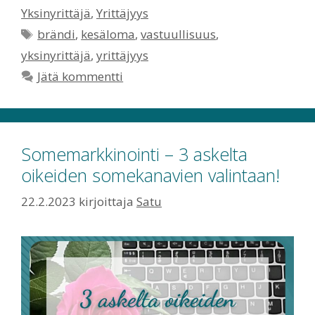
Yksinyrittäjä
,
Yrittäjyys
Avainsanat
brändi
,
kesäloma
,
vastuullisuus
,
yksinyrittäjä
,
yrittäjyys
Jätä kommentti
Somemarkkinointi – 3 askelta
oikeiden somekanavien valintaan!
22.2.2023
kirjoittaja
Satu