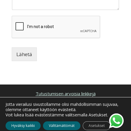
Lähetä
Tutustumisen arvoisia linkkejä
Jotta vierailusi sivustollamme olisi mahdollisimman sujuvaa,
Tietosuoja ja evästeet
olemme ottaneet käyttöön evästeitä.
Voit lukea lisää evästeistämme valitsemalla Asetukset.
© 2026 ·
Sadun Markkinointitoimisto
Hyväksy kaikki
Välttämättömät
Asetukset