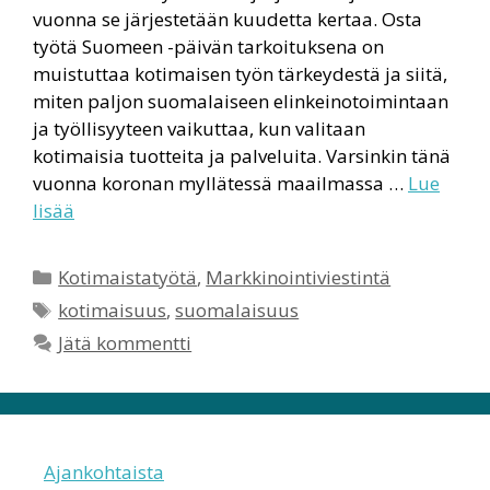
vuonna se järjestetään kuudetta kertaa. Osta
työtä Suomeen -päivän tarkoituksena on
muistuttaa kotimaisen työn tärkeydestä ja siitä,
miten paljon suomalaiseen elinkeinotoimintaan
ja työllisyyteen vaikuttaa, kun valitaan
kotimaisia tuotteita ja palveluita. Varsinkin tänä
vuonna koronan myllätessä maailmassa …
Lue
lisää
Kategoriat
Kotimaistatyötä
,
Markkinointiviestintä
Avainsanat
kotimaisuus
,
suomalaisuus
Jätä kommentti
Ajankohtaista