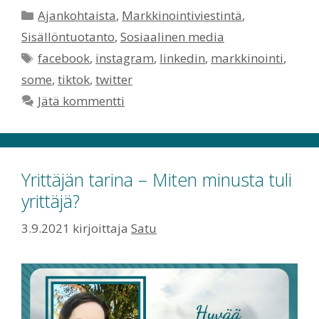
Kategoriat
Ajankohtaista
,
Markkinointiviestintä
,
Sisällöntuotanto
,
Sosiaalinen media
Avainsanat
facebook
,
instagram
,
linkedin
,
markkinointi
,
some
,
tiktok
,
twitter
Jätä kommentti
Yrittäjän tarina – Miten minusta tuli
yrittäjä?
3.9.2021
kirjoittaja
Satu