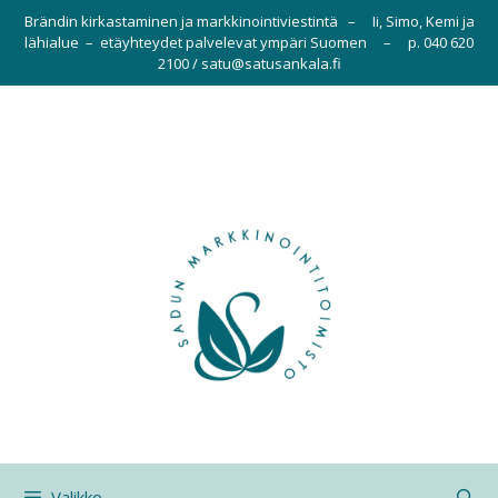
Siirry
Brändin kirkastaminen ja markkinointiviestintä – Ii, Simo, Kemi ja
sisältöön
lähialue – etäyhteydet palvelevat ympäri Suomen – p. 040 620
2100 / satu@satusankala.fi
Valikko