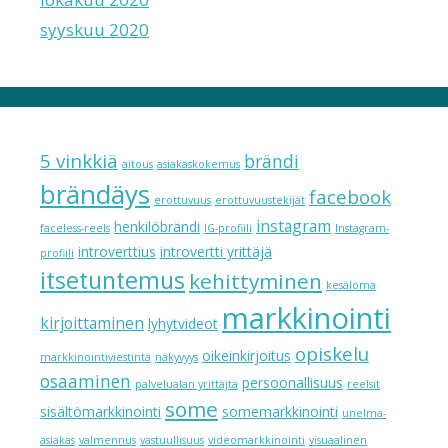
syyskuu 2020
5 vinkkiä
brändi
aitous
asiakaskokemus
brändäys
facebook
erottuvuus
erottuvuustekijät
instagram
henkilöbrändi
faceless-reels
IG-profiili
Instagram-
introverttius
introvertti yrittäjä
profiili
itsetuntemus
kehittyminen
kesäloma
markkinointi
kirjoittaminen
lyhytvideot
opiskelu
oikeinkirjoitus
markkinointiviestintä
näkyvyys
osaaminen
persoonallisuus
palvelualan yrittäjtä
reelsit
some
sisältömarkkinointi
somemarkkinointi
unelma-
asiakas
valmennus
vastuullisuus
videomarkkinointi
visuaalinen