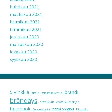
huhtikuu 2021
maaliskuu 2021
helmikuu 2021
tammikuu 2021
joulukuu 2020
marraskuu 2020
lokakuu 2020
syyskuu 2020
5 vinkkiä
brändi
aitous
asiakaskokemus
brändäys
erottuvuus
erottuvuustekijät
facebook
henkilöbrändi
faceless-reels
IG-profiili