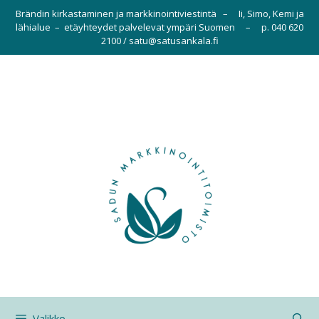
Siirry
Brändin kirkastaminen ja markkinointiviestintä – Ii, Simo, Kemi ja
sisältöön
lähialue – etäyhteydet palvelevat ympäri Suomen – p. 040 620
2100 / satu@satusankala.fi
Valikko