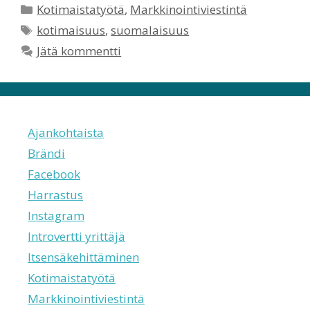
Kategoriat
Kotimaistatyötä
,
Markkinointiviestintä
Avainsanat
kotimaisuus
,
suomalaisuus
Jätä kommentti
Ajankohtaista
Brändi
Facebook
Harrastus
Instagram
Introvertti yrittäjä
Itsensäkehittäminen
Kotimaistatyötä
Markkinointiviestintä