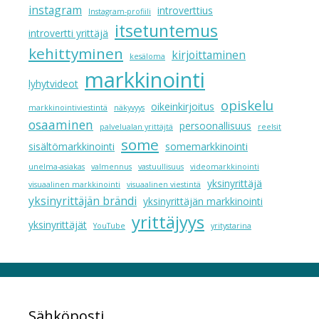
instagram
introverttius
Instagram-profiili
itsetuntemus
introvertti yrittäjä
kehittyminen
kirjoittaminen
kesäloma
markkinointi
lyhytvideot
opiskelu
oikeinkirjoitus
markkinointiviestintä
näkyvyys
osaaminen
persoonallisuus
palvelualan yrittäjtä
reelsit
some
sisältömarkkinointi
somemarkkinointi
unelma-asiakas
valmennus
vastuullisuus
videomarkkinointi
yksinyrittäjä
visuaalinen markkinointi
visuaalinen viestintä
yksinyrittäjän brändi
yksinyrittäjän markkinointi
yrittäjyys
yksinyrittäjät
YouTube
yritystarina
Sähköposti