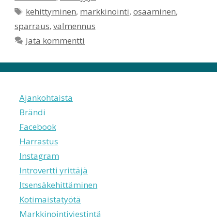
Avainsanat
kehittyminen
,
markkinointi
,
osaaminen
,
sparraus
,
valmennus
Jätä kommentti
Ajankohtaista
Brändi
Facebook
Harrastus
Instagram
Introvertti yrittäjä
Itsensäkehittäminen
Kotimaistatyötä
Markkinointiviestintä