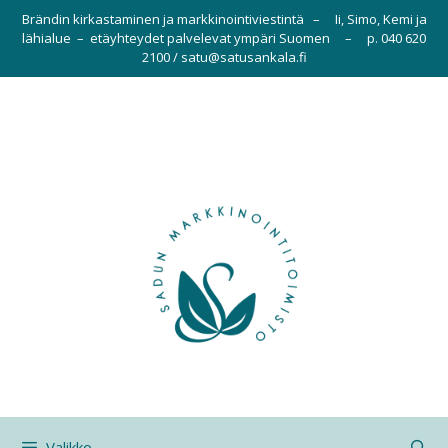
Siirry
Brändin kirkastaminen ja markkinointiviestintä – Ii, Simo, Kemi ja
sisältöön
lähialue – etäyhteydet palvelevat ympäri Suomen – p. 040 620
2100 / satu@satusankala.fi
Valikko