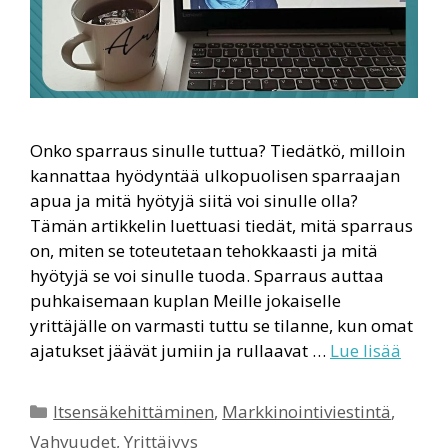
Onko sparraus sinulle tuttua? Tiedätkö, milloin
kannattaa hyödyntää ulkopuolisen sparraajan
apua ja mitä hyötyjä siitä voi sinulle olla?
Tämän artikkelin luettuasi tiedät, mitä sparraus
on, miten se toteutetaan tehokkaasti ja mitä
hyötyjä se voi sinulle tuoda. Sparraus auttaa
puhkaisemaan kuplan Meille jokaiselle
yrittäjälle on varmasti tuttu se tilanne, kun omat
ajatukset jäävät jumiin ja rullaavat …
Lue lisää
Kategoriat
Itsensäkehittäminen
,
Markkinointiviestintä
,
Vahvuudet
,
Yrittäjyys