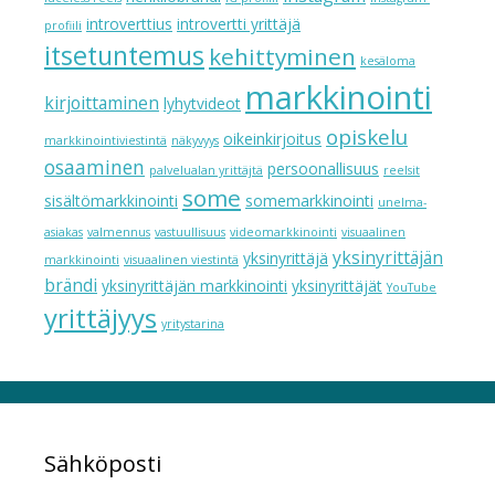
introverttius
introvertti yrittäjä
profiili
itsetuntemus
kehittyminen
kesäloma
markkinointi
kirjoittaminen
lyhytvideot
opiskelu
oikeinkirjoitus
markkinointiviestintä
näkyvyys
osaaminen
persoonallisuus
palvelualan yrittäjtä
reelsit
some
sisältömarkkinointi
somemarkkinointi
unelma-
asiakas
valmennus
vastuullisuus
videomarkkinointi
visuaalinen
yksinyrittäjän
yksinyrittäjä
markkinointi
visuaalinen viestintä
brändi
yksinyrittäjän markkinointi
yksinyrittäjät
YouTube
yrittäjyys
yritystarina
Sähköposti