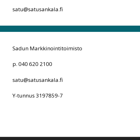
satu@satusankala.fi
Sadun Markkinointitoimisto
p. 040 620 2100
satu@satusankala.fi
Y-tunnus 3197859-7