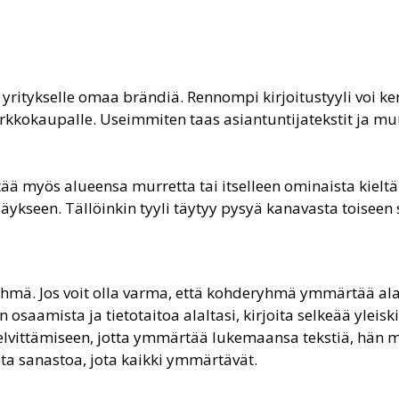
 yritykselle omaa brändiä. Rennompi kirjoitustyyli voi ker
kkokaupalle. Useimmiten taas asiantuntijatekstit ja muut v
ttää myös alueensa murretta tai itselleen ominaista kielt
ndäykseen. Tällöinkin tyyli täytyy pysyä kanavasta toisee
eryhmä. Jos voit olla varma, että kohderyhmä ymmärtää ala
aan osaamista ja tietotaitoa alaltasi, kirjoita selkeää yle
lvittämiseen, jotta ymmärtää lukemaansa tekstiä, hän mi
sta sanastoa, jota kaikki ymmärtävät.