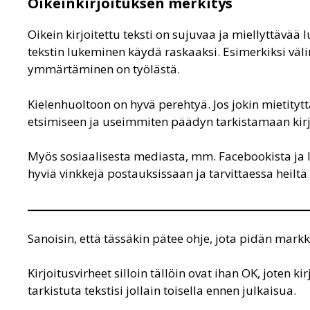
Oikeinkirjoituksen merkitys
Oikein kirjoitettu teksti on sujuvaa ja miellyttävää 
tekstin lukeminen käydä raskaaksi. Esimerkiksi väli
ymmärtäminen on työlästä.
Kielenhuoltoon on hyvä perehtyä. Jos jokin mietityt
etsimiseen ja useimmiten päädyn tarkistamaan kir
Myös sosiaalisesta mediasta, mm. Facebookista ja I
hyviä vinkkejä postauksissaan ja tarvittaessa heilt
Sanoisin, että tässäkin pätee ohje, jota pidän mar
Kirjoitusvirheet silloin tällöin ovat ihan OK, joten k
tarkistuta tekstisi jollain toisella ennen julkaisua.