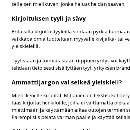
sellaisen mielikuvan, jonka haluat heidän saavan.
Kirjoituksen tyyli ja sävy
Erilaisilla kirjoitustyyleillä voidaan pyrkiä luomaan
vaikkapa omia tuotteitaan myyvälle kivijalka- tai ver
yleiskielellä.
Tyylistään ja toimialastaan riippuen yritys voi käy
tehdään tietoisesti sisällyttäen tyyli yrityksen brä
Ammattijargon vai selkeä yleiskieli?
Mieti, kenelle kirjoitat. Millainen on tekstisi kohd
taas kirjoitat henkilöille, joilla ei välttämättä olek
miettimään ja käyttämään aikaa outojen termien se
Parempi siis pelata varman päälle ja käyttää sellai