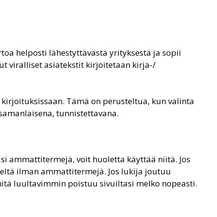
toa helposti lähestyttävästä yrityksestä ja sopii
iralliset asiatekstit kirjoitetaan kirja-/
ä kirjoituksissaan. Tämä on perusteltua, kun valinta
n samanlaisena, tunnistettavana.
si ammattitermejä, voit huoletta käyttää niitä. Jos
iskieltä ilman ammattitermejä. Jos lukija joutuu
tä luultavimmin poistuu sivuiltasi melko nopeasti.