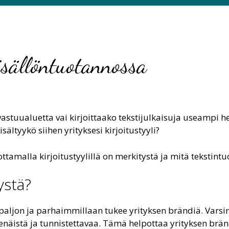
sisällöntuotannossa
stuualuetta vai kirjoittaako tekstijulkaisuja useampi hen
ältyykö siihen yrityksesi kirjoitustyyli?
uottamalla kirjoitustyylillä on merkitystä ja mitä teksti
ystä?
paljon ja parhaimmillaan tukee yrityksen brändiä. Varsinki
enäistä ja tunnistettavaa. Tämä helpottaa yrityksen bränd