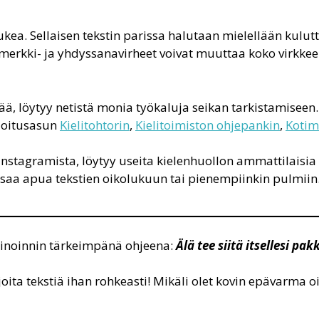
lukea. Sellaisen tekstin parissa halutaan mielellään kulutta
merkki- ja yhdyssanavirheet voivat muuttaa koko virkkeen
tää, löytyy netistä monia työkaluja seikan tarkistamisee
joitusasun
Kielitohtorin
,
Kielitoimiston ohjepankin
,
Kotim
nstagramista, löytyy useita kielenhuollon ammattilaisia 
ä saa apua tekstien oikolukuun tai pienempiinkin pulmiin
kkinoinnin tärkeimpänä ohjeena:
Älä tee siitä itsellesi pak
irjoita tekstiä ihan rohkeasti! Mikäli olet kovin epävarma 