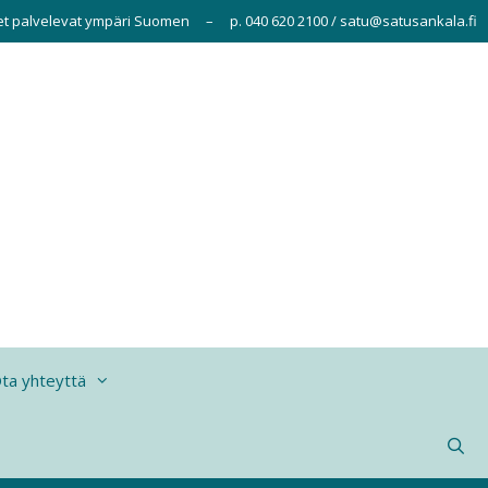
ydet palvelevat ympäri Suomen – p. 040 620 2100 / satu@satusankala.fi
ta yhteyttä