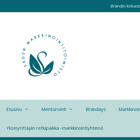
Siirry
Brändin kirkas
sisältöön
Etusivu
Mentorointi
Brändäys
Markkinoin
Yksinyrittäjän retkipaikka -markkinointiyhteisö