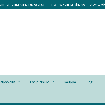
taminen ja markkinointiviestintä – Ii, Simo, Kemi ja lähialue – etäyhte
tipalvelut
Lahja sinulle
Kauppa
Blogi
O