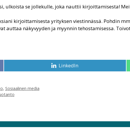
i, ulkoista se jollekulle, joka nauttii kirjoittamisesta! Me
ani kirjoittamisesta yrityksen viestinnässä. Pohdin mm. li
at auttaa näkyvyyden ja myynnin tehostamisessa. Toivottav
Share
LinkedIn
on
to
,
Sosiaalinen media
tuotanto