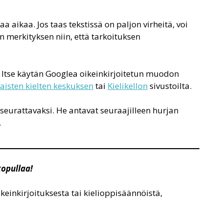
a aikaa. Jos taas tekstissä on paljon virheitä, voi
 merkityksen niin, että tarkoituksen
n. Itse käytän Googlea oikeinkirjoitetun muodon
aisten kielten keskuksen
tai
Kielikellon
sivustoilta.
seurattavaksi. He antavat seuraajilleen hurjan
.
kopullaa!
oikeinkirjoituksesta tai kielioppisäännöistä,