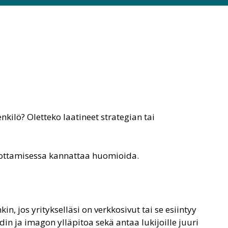
kilö? Oletteko laatineet strategian tai
ntuottamisessa kannattaa huomioida.
n, jos yritykselläsi on verkkosivut tai se esiintyy
in ja imagon ylläpitoa sekä antaa lukijoille juuri