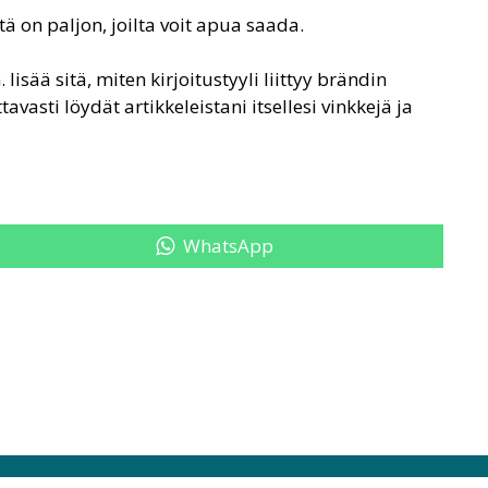
itä on paljon, joilta voit apua saada.
sää sitä, miten kirjoitustyyli liittyy brändin
asti löydät artikkeleistani itsellesi vinkkejä ja
Share
WhatsApp
on