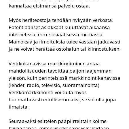
kannattaa etsimänsä palvelu ostaa.
Myös heräteostoja tehdään nykyään verkosta.
Potentiaaliset asiakkaat kuluttavat aikaansa
internetissä, mm. sosiaalisessa mediassa.
Mainoksia ja ilmoituksia tulee vastaan jatkuvasti
ja ne voivat herättää ostohalun tai kiinnostuksen.
Verkkokanavissa markkinoiminen antaa
mahdollisuuden tavoittaa paljon laajemman
yleisön, kuin perinteisissä markkinointikanavissa
(lehdet, radio, televisio, suoramainonta).
Verkkomarkkinointi voi tulla myös
huomattavasti edullisemmaksi, se voi olla jopa
ilmaista.
Seuraavaksi esittelen pääpiirteittäin kolme
hyvää tapaa, miten verkkonäkyvyys voidaan