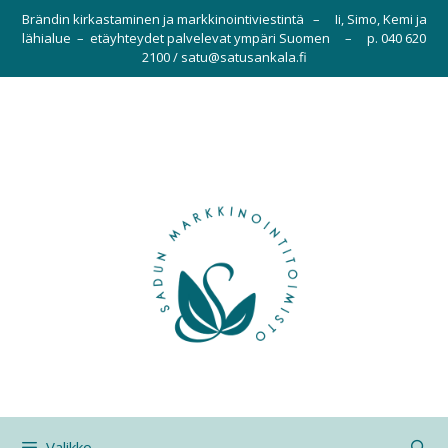
Siirry
Brändin kirkastaminen ja markkinointiviestintä – Ii, Simo, Kemi ja
sisältöön
lähialue – etäyhteydet palvelevat ympäri Suomen – p. 040 620
2100 / satu@satusankala.fi
Valikko