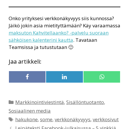
Onko yrityksesi verkkonäkyvyys siis kunnossa?
Jäikö jokin asia mietityttämään? Käy varaamassa
maksuton Kahvitellaanko? -palvelu suoraan
sähköisen kalenterini kautta
. Tavataan
Teamsissa ja tutustutaan 🙂
Jaa artikkeli:
Share
Share
Share
F
L
W
on
on
on
a
i
h
c
n
a
e
k
t
b
e
s
Kategoriat
Markkinointiviestintä
,
Sisällöntuotanto
,
o
d
A
o
I
p
Sosiaalinen media
k
n
p
Avainsanat
hakukone
,
some
,
verkkonäkyvyys
,
verkkosivut
Leipäteksti Facebook-julkaisussa – 5 vinkkiä