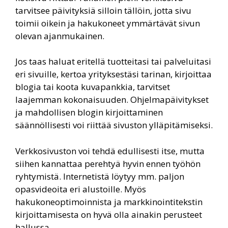
tarvitsee päivityksiä silloin tällöin, jotta sivu
toimii oikein ja hakukoneet ymmärtävät sivun
olevan ajanmukainen.
Jos taas haluat eritellä tuotteitasi tai palveluitasi
eri sivuille, kertoa yrityksestäsi tarinan, kirjoittaa
blogia tai koota kuvapankkia, tarvitset
laajemman kokonaisuuden. Ohjelmapäivitykset
ja mahdollisen blogin kirjoittaminen
säännöllisesti voi riittää sivuston ylläpitämiseksi.
Verkkosivuston voi tehdä edullisesti itse, mutta
siihen kannattaa perehtyä hyvin ennen työhön
ryhtymistä. Internetistä löytyy mm. paljon
opasvideoita eri alustoille. Myös
hakukoneoptimoinnista ja markkinointitekstin
kirjoittamisesta on hyvä olla ainakin perusteet
hallussa.