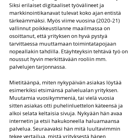
Siksi erilaiset digitaaliset työvälineet ja
markkinointikanavat tulevat koko ajan entistä
tärkeämmäksi. Myös viime vuosina (2020-21)
vallinnut poikkeustilanne maailmassa on
osoittanut, että yrityksen on hyvä pystyä
tarvittaessa muuttamaan toimintatapojaan
nopeallakin tahdilla. Etäyhteyksin tehtävä työ on
noussut hyvin merkittävään rooliin mm.
palvelujen tarjonnassa.
Mietitäänpä, miten nykypäivän asiakas löytää
esimerkiksi etsimänsä palvelualan yrityksen.
Muutamia vuosikymmeniä, tai vielä vuosia
sitten asiakas otti puhelinluettelon käteensä ja
alkoi selata keltaisia sivuja. Nykyään hän avaa
internetin ja etsii hakukoneella haluamaansa
palvelua. Seuraavaksi hän mitä luultavimmin
tekee vertailua, mistä yrityksestä hänen