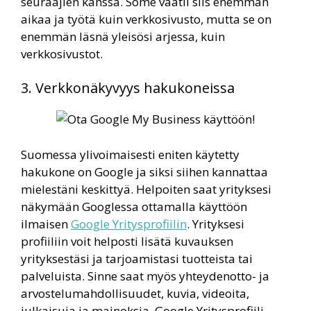
seuraajien kanssa. Some vaatii siis enemmän
aikaa ja työtä kuin verkkosivusto, mutta se on
enemmän läsnä yleisösi arjessa, kuin
verkkosivustot.
3. Verkkonäkyvyys hakukoneissa
Suomessa ylivoimaisesti eniten käytetty
hakukone on Google ja siksi siihen kannattaa
mielestäni keskittyä. Helpoiten saat yrityksesi
näkymään Googlessa ottamalla käyttöön
ilmaisen
Google Yritysprofiilin
. Yrityksesi
profiiliin voit helposti lisätä kuvauksen
yrityksestäsi ja tarjoamistasi tuotteista tai
palveluista. Sinne saat myös yhteydenotto- ja
arvostelumahdollisuudet, kuvia, videoita,
julkaisuja ja mainoksia. Google Yritysprofiili