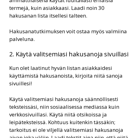
ammattilaisena käytät luultavasti erilaisia
termejä, kuin asiakkaasi. Laadi noin 30
hakusanan lista itsellesi talteen.
Hakusanatutkimuksen voit ostaa myös valmiina
palveluna.
2. Käytä valitsemiasi hakusanoja sivuillasi
Kun olet laatinut hyvän listan asiakkaidesi
käyttämistä hakusanoista, kirjoita niitä sanoja
sivuillesi!
Käytä valitsemiasi hakusanoja säännöllisesti
teksteissäsi, niin sosiaalisessa mediassa kuin
verkkosivuillasi. Käytä niitä otsikoissa ja
leipäteksteissä. Kohtuus kuitenkin tässäkin;
tarkoitus ei ole viljellä valitsemiasi hakusanoja
aivan joka väliin. Laadi tekstit aina niin, että niitä